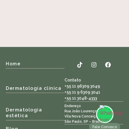
Home
Contato
+55 11 96309 3049
Dermatologia clínica
+55 11 9 6309 3041
+55 11 3048-4333
Endereço
Dermatologia
Rua João Lourenço, 234
estética
Vila Nova Conceição
São Paulo, SP – Brasil
Fale Conosco
Blog